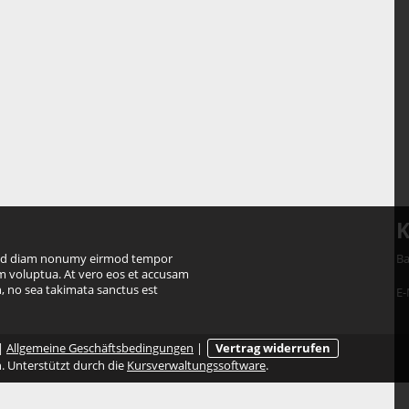
K
, sed diam nonumy eirmod tempor
Ba
am voluptua. At vero eos et accusam
n, no sea takimata sanctus est
E-
|
Allgemeine Geschäftsbedingungen
|
Vertrag widerrufen
. Unterstützt durch die
Kursverwaltungssoftware
.