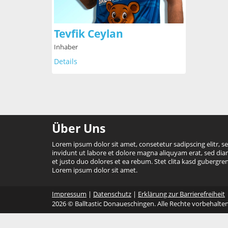
Tevfik Ceylan
Inhaber
Details
Über Uns
Lorem ipsum dolor sit amet, consetetur sadipscing elitr
invidunt ut labore et dolore magna aliquyam erat, sed di
et justo duo dolores et ea rebum. Stet clita kasd gubergre
Lorem ipsum dolor sit amet.
Impressum
|
Datenschutz
|
Erklärung zur Barrierefreiheit
2026 © Balltastic Donaueschingen. Alle Rechte vorbehalten