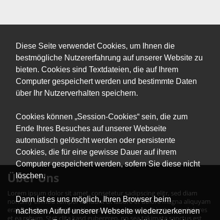
Diese Seite verwendet Cookies, um Ihnen die
bestmögliche Nutzererfahrung auf unserer Website zu
bieten. Cookies sind Textdateien, die auf Ihrem
Computer gespeichert werden und bestimmte Daten
über Ihr Nutzerverhalten speichern.
Cookies können „Session-Cookies“ sein, die zum
Ende Ihres Besuches auf unserer Webseite
automatisch gelöscht werden oder persistente
Cookies, die für eine gewisse Dauer auf ihrem
Computer gespeichert werden, sofern Sie diese nicht
Über Uns
löschen.
Lorem ipsum dolor sit amet, consetetur sadipscing elitr, sed diam
Dann ist es uns möglich, Ihren Browser beim
nonumy eirmod tempor invidunt ut labore et dolore magna aliquyam
erat, sed diam voluptua. At vero eos et accusam et justo duo dolores
nächsten Aufruf unserer Webseite wiederzuerkennen
et ea rebum. Stet clita kasd gubergren, no sea takimata sanctus est