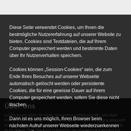
Diese Seite verwendet Cookies, um Ihnen die
bestmögliche Nutzererfahrung auf unserer Website zu
bieten. Cookies sind Textdateien, die auf Ihrem
Computer gespeichert werden und bestimmte Daten
über Ihr Nutzerverhalten speichern.
Cookies können „Session-Cookies“ sein, die zum
Ende Ihres Besuches auf unserer Webseite
automatisch gelöscht werden oder persistente
Cookies, die für eine gewisse Dauer auf ihrem
Computer gespeichert werden, sofern Sie diese nicht
Über Uns
löschen.
Lorem ipsum dolor sit amet, consetetur sadipscing elitr, sed diam
Dann ist es uns möglich, Ihren Browser beim
nonumy eirmod tempor invidunt ut labore et dolore magna aliquyam
erat, sed diam voluptua. At vero eos et accusam et justo duo dolores
nächsten Aufruf unserer Webseite wiederzuerkennen
et ea rebum. Stet clita kasd gubergren, no sea takimata sanctus est